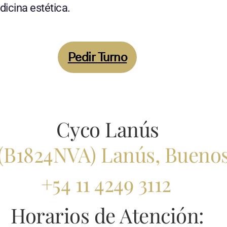
icina estética.
Pedir Turno
Cyco Lanús
(B
1824NVA) Lanús,
Buenos
+54 11 4249 3112
Horarios de Atención: