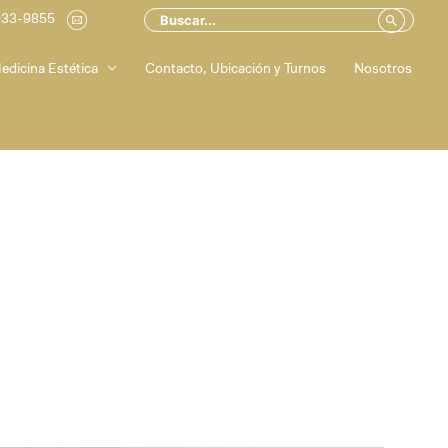
Buscar
Buscar
033-9855
.
por:
edicina Estética
Contacto, Ubicación y Turnos
Nosotros