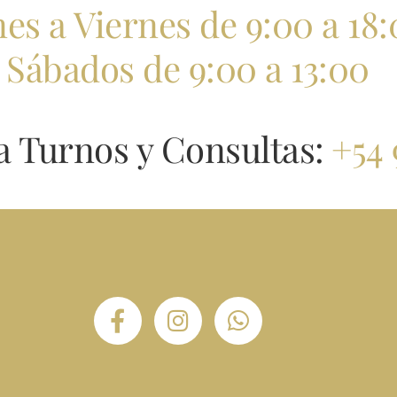
es a Viernes de 9:00 a 18
Sábados
de 9:00 a 13:00
 Turnos y Consultas:
+54 
F
I
W
a
n
h
c
s
a
e
t
t