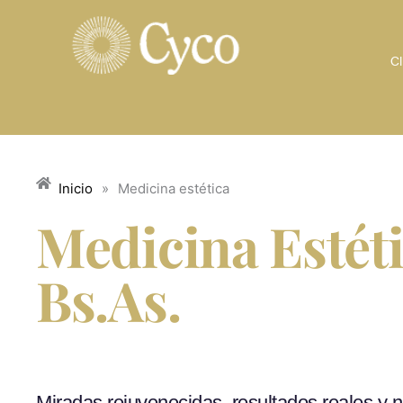
Ir
al
contenido
Cl
Inicio
»
Medicina estética
Medicina Estét
Bs.As.​
Miradas rejuvenecidas, resultados reales y n