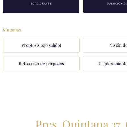
EDAD GRAVES
DURACIÓN CI
Síntomas
Proptosis (ojo salido)
Visión d
Retracción de párpados
Desplazamiento
Pres. Quintana 37,