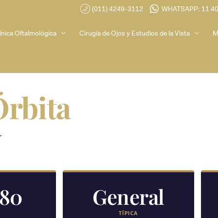
(011) 4249-3112
WHATSAPP: 11 4
ínica Oftalmológica
Cirugía de Ojos y Estudios de la Vista
M
Órbita
r
180
General
TÍPICA