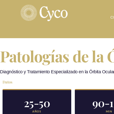
Ir
al
contenido
Cl
Patologías de la 
Diagnóstico y Tratamiento Especializado en la Órbita Ocula
Datos
25-50
90-
AÑOS
MIN