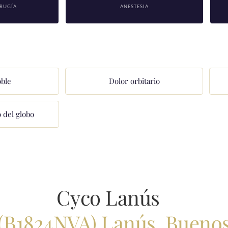
RUGÍA
ANESTESIA
oble
Dolor orbitario
 del globo
Cyco Lanús
(B
1824NVA) Lanús,
Buenos