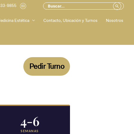
Buscar
Buscar
033-9855
.
por:
edicina Estética
Contacto, Ubicación y Turnos
Nosotros
Pedir Turno
4-6
SEMANAS