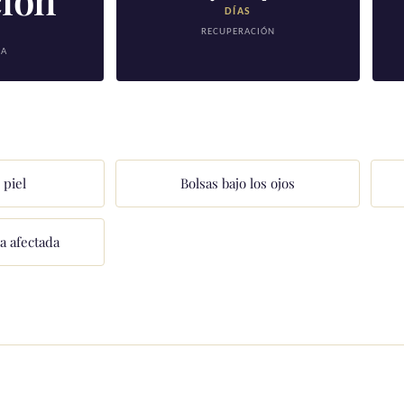
ción
DÍAS
A
RECUPERACIÓN
IA
 piel
Bolsas bajo los ojos
ca afectada