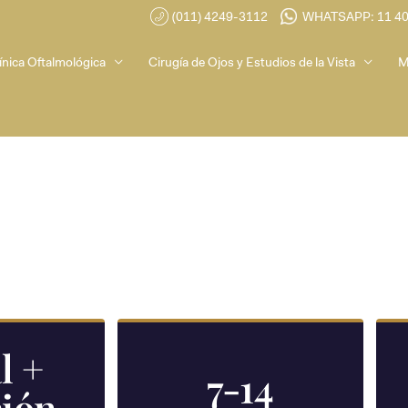
(011) 4249-3112
WHATSAPP: 11 4
ínica Oftalmológica
Cirugía de Ojos y Estudios de la Vista
M
l +
7-14