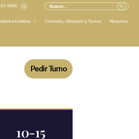
Buscar
Buscar
033-9855
.
por:
edicina Estética
Contacto, Ubicación y Turnos
Nosotros
Pedir Turno
10-15