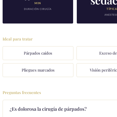
seda
MIN
TÍPIC
DURACIÓN CIRUGÍA
ANESTES
Ideal para tratar
Párpados caídos
Exceso de
Pliegues marcados
Visión periféri
Preguntas frecuentes
¿Es dolorosa la cirugía de párpados?